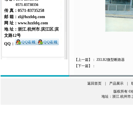
0571-83738356
传 真
：0571-83735258
邮 箱：zl@hzzldq.com
网 址
：
www.hzzldq.com
地 址：浙江.杭州市.滨江区.滨
文路12号
QQ
：
【上一篇】：
ZELB2微型断路器
【下一篇】：
返回首页
|
产品展示
|
版权所有 ©
地址：浙江.杭州市.滨